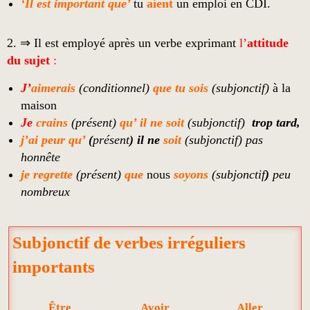
‘Il est important que’
tu
aient
un emploi en CDI.
2. ⇒ Il est employé après un verbe exprimant
l’
attitude
du sujet
:
J’
aimerais
(
conditionnel
)
que tu
sois
(
subjonctif
)
à la
maison
Je
crains
(
présent)
qu’ il ne soit
(
subjonctif
)
trop tard,
j’ai peur qu’
(
présent
)
il ne
soit
(subjonctif)
pas
honnête
je regrette
(présent)
que
nous
soyons
(subjonctif
)
peu
nombreux
Subjonctif de verbes irréguliers
importants
Être
Avoir
Aller