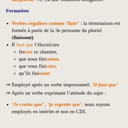
Formation
Verbes réguliers comme ‘finir’
: la terminaison est
formée à partir de la 3e personne du pluriel
(
finissent)
Il
faut que
l’électricien
fin
i
sse
ce chantier,
que nous fini
s
sions
,
que vous fini
s
siez
,
qu’ils fini
ssent
⇒ Employé après un verbe impersonnel:
‘
Il faut que’
⇒ Après un verbe exprimant l’attitude du sujet :
‘Je crains que’ , ‘je regrette que’
,
nous soyons
employés en intérim et non en CDI.