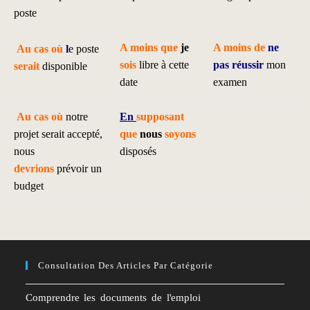
poste
A moins que
je
A moins de
ne
Au cas où
l
e poste
sois
libre à cette
pas réussir
mon
serait
disponible
date
examen
Au cas où
notre
En
supposant
projet serait accepté,
que
nous
soyons
nous
disposés
devrions
prévoir un
budget
Consultation Des Articles Par Catégorie
Comprendre les documents de l'emploi