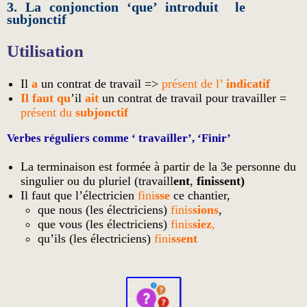
3. La
conjonction
‘
que
’ introduit le
subjonctif
Utilisation
Il
a
un contrat de travail =>
présent de l’
indicatif
Il faut qu
’il
ait
un contrat de travail pour travailler =
présent du
subjonctif
Verbes réguliers comme ‘ travailler’, ‘Finir’
La terminaison est formée à partir de la 3e personne du
singulier ou du pluriel (travaill
ent
,
finissent)
Il faut que l’électricien
fini
sse
ce chantier,
que nous (les électriciens)
finis
sions
,
que vous (les électriciens)
finis
siez
,
qu’ils (les électriciens)
fini
ssent