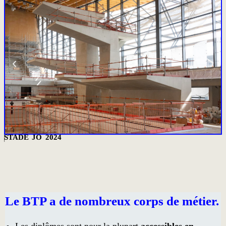
STADE JO 2024
C
Le BTP a de nombreux corps de métier.
Les diplômes sont pour la plupart
accessibles en