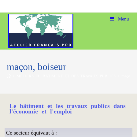
Menu
maçon, boiseur
>
MÉTIERS DU BÂTIMENT ET DES TRAVAUX PUBLICS
>
maçon, b
Le bâtiment et les travaux publics dans
l'économie et l'emploi
Ce secteur équivaut à :