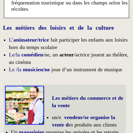
fréquentation touristique ou dans les champs selon les
récoltes.
Les métiers des loisirs et de la culture
L’
animateur/trice
fait participer les enfants aux loisirs
hors du temps scolaire
Le/la
comédien
/
ne, un
acteur
/actrice jouent au théâtre,
au cinéma
Le /la
musicien
/ne
joue d’un instrument de musique
Les métiers du commerce et de
la vente
un/e
vendeur/se organise la
vente d
es produits aux clients
Un
magasinier
organise les arrivées et les retraits