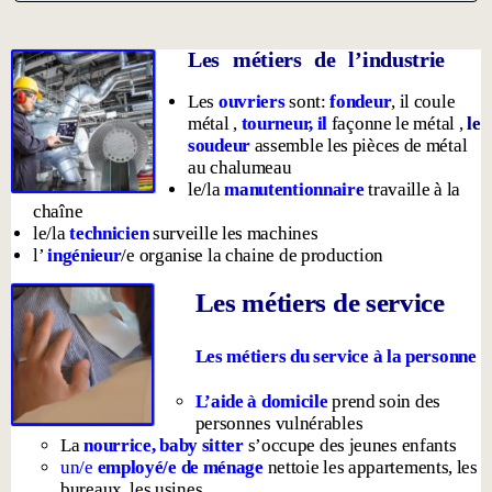
Les métiers de l’industrie
Les
ouvriers
sont:
fondeur
, il
coule
métal ,
tourneur, il
façonne le métal
,
le
soudeur
assemble les pièces de métal
au chalumeau
le/la
manutentionnaire
travaille à la
chaîne
le/la
technicien
surveille les machines
l’
ingénieur
/e organise la chaine de production
Les métiers de service
Les métiers du service à la personne
L’aide à domicile
prend soin d
es
personnes
vulnérables
La
nourrice, baby sitter
s’occupe des jeunes enfants
un/e
employé/e de ménage
nettoie les appartements, les
bureaux, les usines..