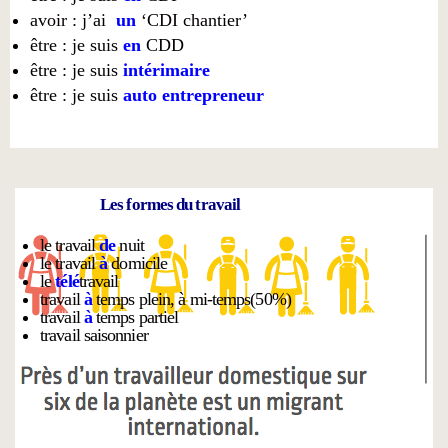
avoir : j’ai
un
‘CDI chantier’
être : je suis
en
CDD
être : je suis
intérimaire
être : je suis
auto entrepreneur
Les formes du travail
le travail
de
nuit
le travail
à
domicile
le
télé
travail
travail
à
temps plein, à mi-temps(50%)
travail
à
temps partiel
travail saisonnier