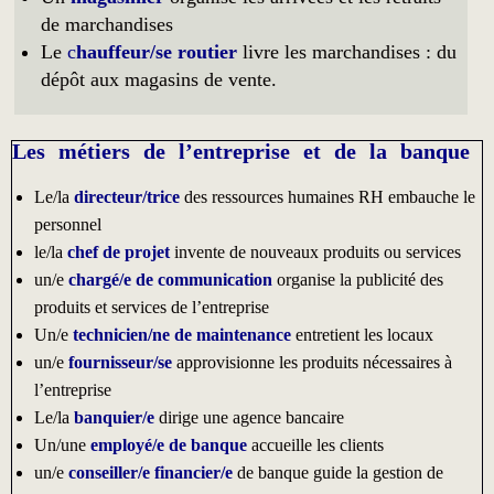
de marchandises
Le
c
hauffeur/se routier
livre les marchandises : du
dépôt aux magasins de vente.
Les métiers de l’entreprise et de la banque
Le/la
directeur/trice
des ressources humaines RH embauche le
personnel
le/la
chef de projet
invente de nouveaux produits ou services
un/e
chargé/e de communication
organise la publicité des
produits et services de l’entreprise
Un/e
technicien/ne de maintenance
entretient les locaux
un/e
fournisseur/se
approvisionne les produits nécessaires à
l’entreprise
Le/la
banquier/e
dirige une agence bancaire
Un/une
employé/e de banque
accueille les clients
un/e
conseiller/e
financier/e
de banque guide la gestion de