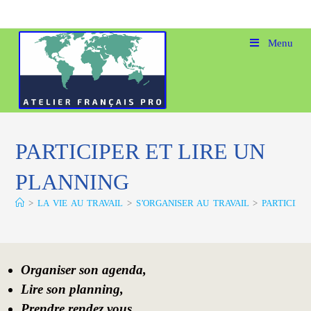
Menu
PARTICIPER ET LIRE UN
PLANNING
>
LA VIE AU TRAVAIL
>
S’ORGANISER AU TRAVAIL
>
PARTICIPE
Organiser son agenda,
Lire son planning,
Prendre rendez vous,