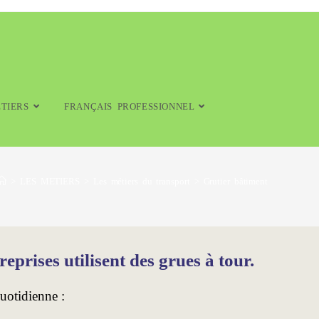
TIERS
FRANÇAIS PROFESSIONNEL
>
LES METIERS
>
Les métiers du transport
>
Grutier bâtiment
reprises utilisent des grues à tour.
quotidienne :