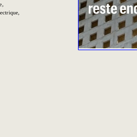
e,
lectrique,