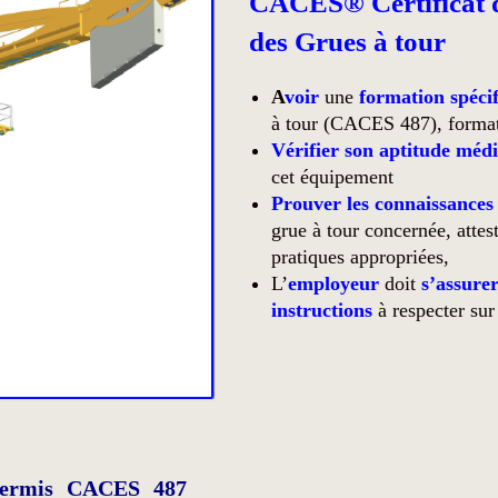
CACES® Certificat d’
des Grues à tour
A
voir
une
f
or
mation spéci
à tour (CACES 487), formati
Vérifier son aptitude médi
cet équipement
Prouver les connaissances e
grue à tour concernée, attes
pratiques appropriées,
L’
employeur
doit
s’assurer
instructions
à respecter sur 
 Permis CACES 487