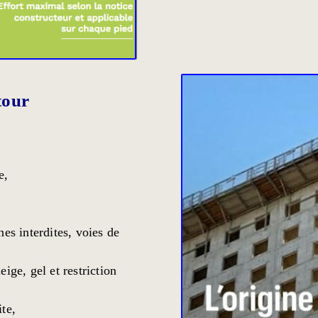
 tour
e,
nes interdites, voies de
ige, gel et restriction
te,