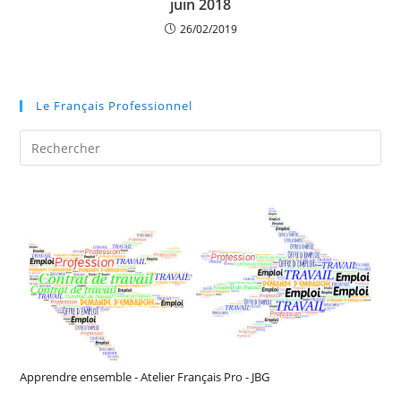
juin 2018
26/02/2019
Le Français Professionnel
Pre
Es
to
clo
the
sea
pan
Apprendre ensemble - Atelier Français Pro - JBG