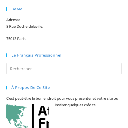
BAAM
Adresse
8 Rue Duchefdelaville,
75013 Paris
Le Français Professionnel
Pre
Es
to
À Propos De Ce Site
clo
the
C’est peut-être le bon endroit pour vous présenter et votre site ou
sea
insérer quelques crédits.
pan