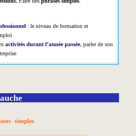
estions.
Faire des
phrases simples
.
ofessionnel
: le niveau de formation et
emploi
les
activités durant l’année passée
, parler de son
treprise
bauche
rases simples