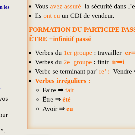
Vous
avez assuré
la sécurité dans l’e
n les
Ils
ont eu
un CDI de vendeur.
FORMATION DU PARTICIPE PASSE 
ÊTRE +infinitif passé
Verbes du
1er groupe
: travailler
er
Verbes du
2e groupe
: finir
ir⇒i
Verbe se terminant par’
re’ :
Vendre 
Verbes irréguliers :
»
Faire
⇒
fait
“vos
Être
⇒
été
Avoir
⇒
eu
our
”.