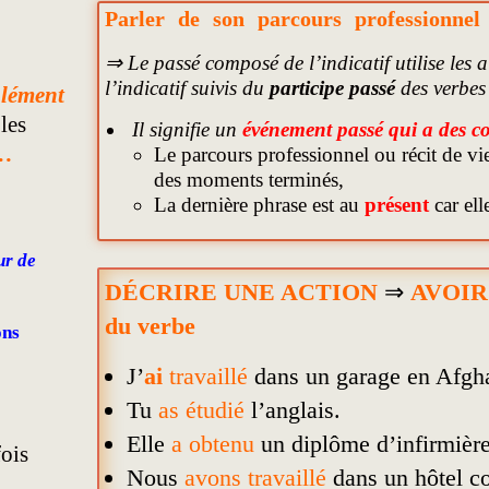
Parler de son parcours professionnel 
⇒ Le passé composé de l’indicatif utilise les a
l’indicatif suivis du
participe passé
des verbes
plément
les
Il signifie un
événement passé
qui a des c
 …
Le parcours professionnel ou récit de vie
des moments terminés,
La dernière phrase est au
présent
car ell
ur de
DÉCRIRE UNE ACTION
⇒
AVOI
du verbe
ons
J’
ai
travaillé
dans un garage en Afgha
Tu
as étudié
l’anglais.
Elle
a obtenu
un diplôme d’infirmière
fois
Nous
avons travaillé
dans un hôtel c