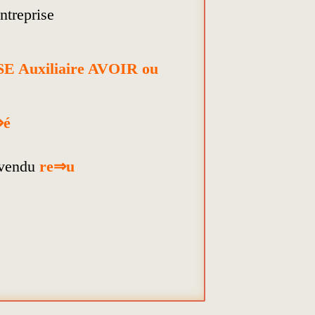
ntreprise
Auxiliaire AVOIR ou
⇒é
vendu
re⇒u