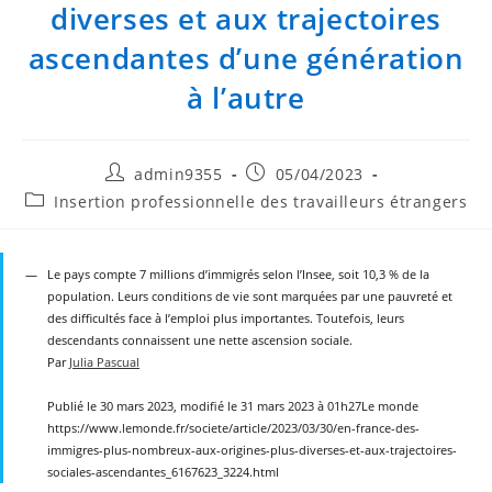
diverses et aux trajectoires
ascendantes d’une génération
à l’autre
Auteur/autrice
Publication
admin9355
05/04/2023
de
publiée :
Post
Insertion professionnelle des travailleurs étrangers
la
category:
publication :
Le pays compte 7 millions d’immigrés selon l’Insee, soit 10,3 % de la
population. Leurs conditions de vie sont marquées par une pauvreté et
des difficultés face à l’emploi plus importantes. Toutefois, leurs
descendants connaissent une nette ascension sociale.
Par
Julia Pascual
Publié le 30 mars 2023, modifié le 31 mars 2023 à 01h27Le monde
https://www.lemonde.fr/societe/article/2023/03/30/en-france-des-
immigres-plus-nombreux-aux-origines-plus-diverses-et-aux-trajectoires-
sociales-ascendantes_6167623_3224.html