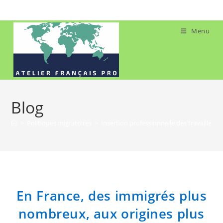
Skip
to
content
Menu
Blog
>
Politiques migratoires
>
Insertion professionnelle des travailleurs
En France, des immigrés plus
nombreux, aux origines plus